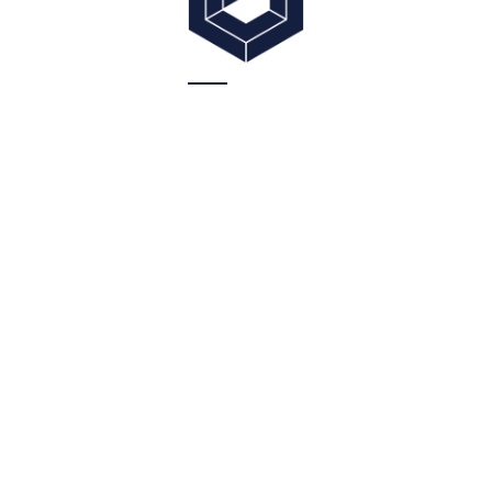
订阅我们
即时更新将发送到您的收件箱
订阅
关于杰柏
可持续发展
我们的服务