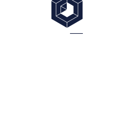
人与社区
通过员工参与、公益项目及健康空间设
计，为员工、合作伙伴及社区创造长期价
值。