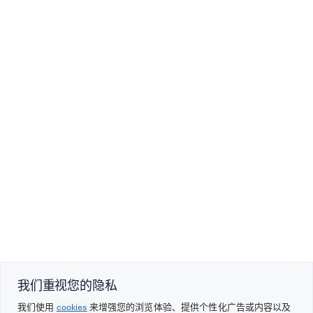
关于杰柏
可持续发展
我们的服务
JEB 动态
探索
支援
关注我们
我们重视您的隐私
我们使用
cookies
来增强您的浏览体验、提供个性化广告或内容以及